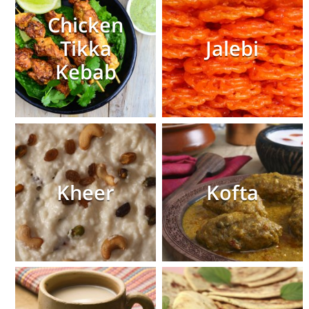
Chicken
Tikka
Jalebi
Kebab
Kheer
Kofta