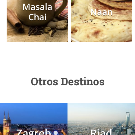
Masala
Naan
Chai
Otros Destinos
Zagreb
Riad