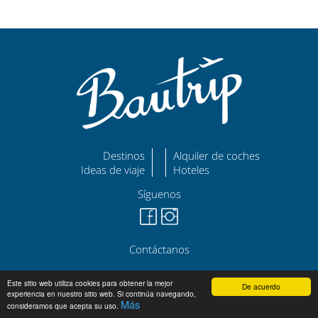
Destinos
Alquiler de coches
Ideas de viaje
Hoteles
Síguenos
Contáctanos
©
|
|
bautrip.com
Aviso Legal
Política de Privacidad
Este sitio web utiliza cookies para obtener la mejor
De acuerdo
experiencia en nuestro sitio web. Si continúa navegando,
Más
consideramos que acepta su uso.