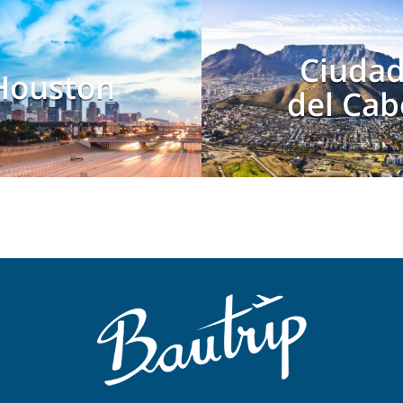
Ciuda
Houston
del Cab