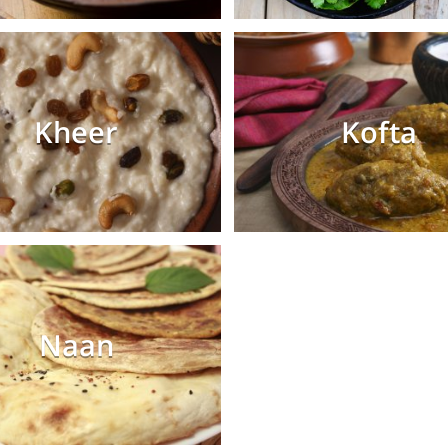
Kheer
Kofta
Naan