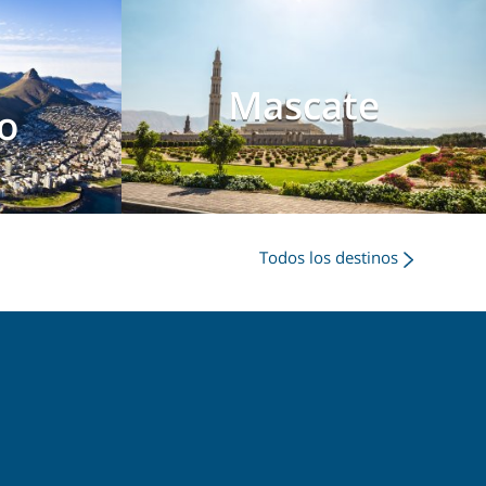
d
Mascate
o
Todos los destinos