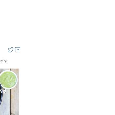
elhi:
ka