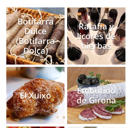
Botifarra
Ratafia y
Dulce
licores de
(Botifarra
hierbas
Dolça)
Embutido
El Xuixo
de Girona