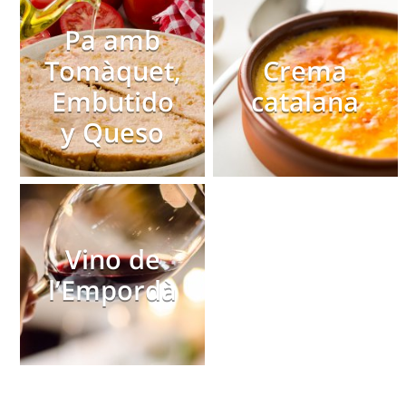
Pa amb
Tomàquet,
Crema
Embutido
catalana
y Queso
Vino de
l’Empordà