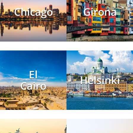
Chicago
Girona
El
Helsinki
Cairo