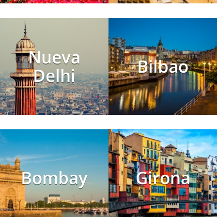
Nueva
Bilbao
Delhi
Bombay
Girona