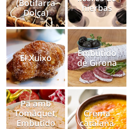
(Botifarra
hierbas
Dolça)
Embutido
El Xuixo
de Girona
Pa amb
Tomàquet,
Crema
Embutido
catalana