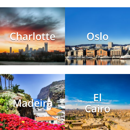
Charlotte
Oslo
El
Madeira
Cairo