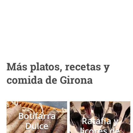
Más platos, recetas y
comida de Girona
Botifarra
Ratafia y
Dulce
licores de