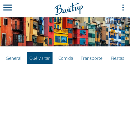
General
Qué visitar
Comida
Transporte
Fiestas