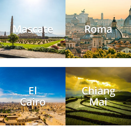
Mascate
Roma
El
Chiang
Cairo
Mai