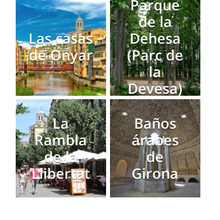
Parque
de la
Las casas
Dehesa
de Onyar
(Parc de
la
Devesa)
La
Baños
Rambla
árabes
de la
de
Llibertat
Girona