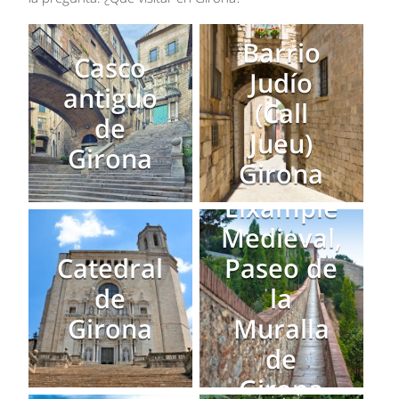
Barrio
Casco
Judío
antiguo
(Call
de
Jueu)
Girona
Girona
Eixample
Medieval,
Catedral
Paseo de
de
la
Girona
Muralla
de
Girona