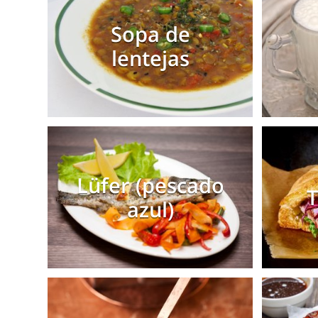
Sopa de
lentejas
Lüfer (pescado
T
azul)