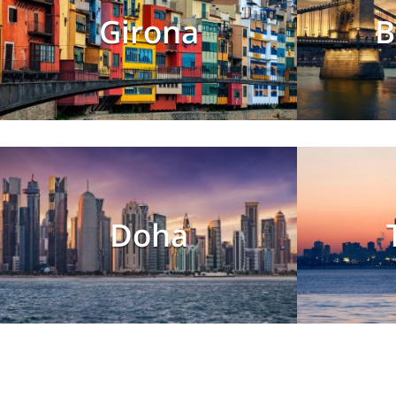
Girona
B
Doha