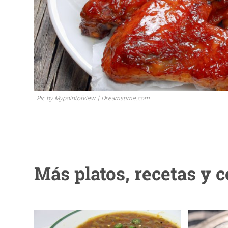
Pic by Mypointofview | Dreamstime.com
Más platos, recetas y 