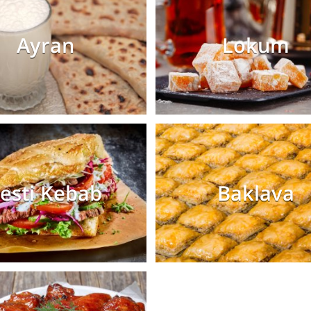
Ayran
Lokum
esti Kebab
Baklava