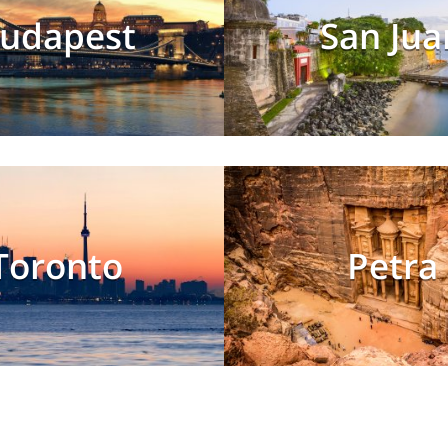
udapest
San Jua
Toronto
Petra