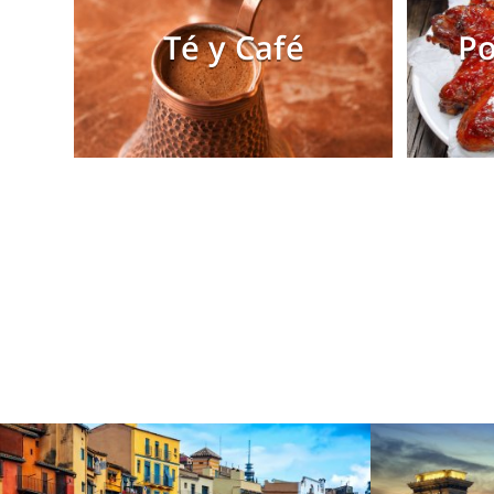
Té y Café
Po