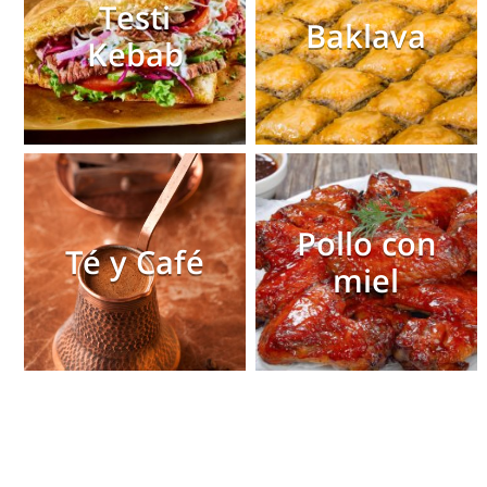
Testi
Baklava
Kebab
Pollo con
Té y Café
miel