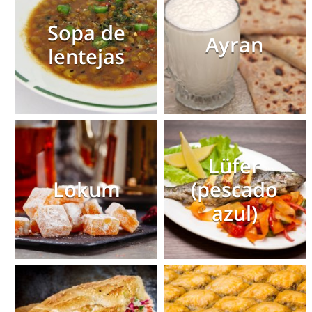
Sopa de
Ayran
lentejas
Lüfer
Lokum
(pescado
azul)