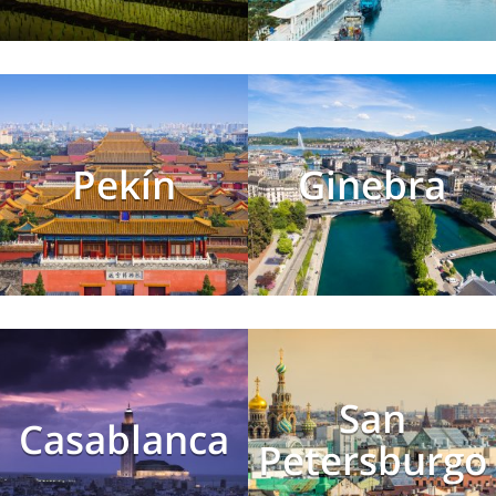
Pekín
Ginebra
San
Casablanca
Petersburgo