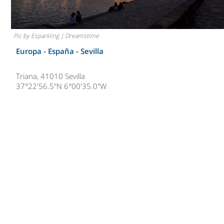
Pic by Esparkling | Dreamstime
Europa - España -
Sevilla
Triana, 41010 Sevilla
37°22'56.5"N 6°00'35.0"W