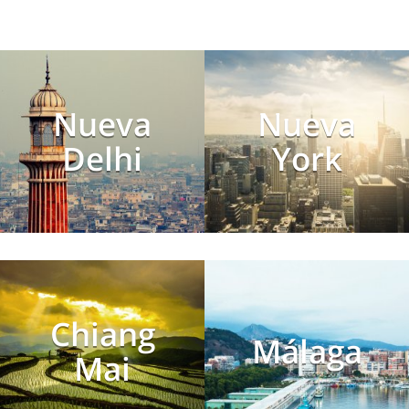
Nueva
Nueva
Delhi
York
Chiang
Málaga
Mai