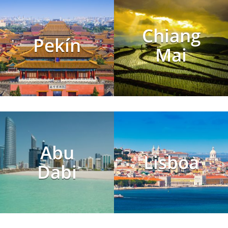
Chiang
Pekín
Mai
Abu
Lisboa
Dabi