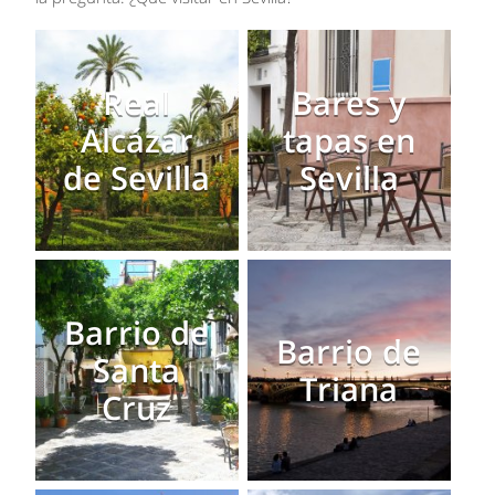
Real
Bares y
Alcázar
tapas en
de Sevilla
Sevilla
Barrio de
Barrio de
Santa
Triana
Cruz