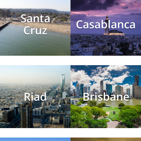
Santa
Casablanca
Cruz
Riad
Brisbane