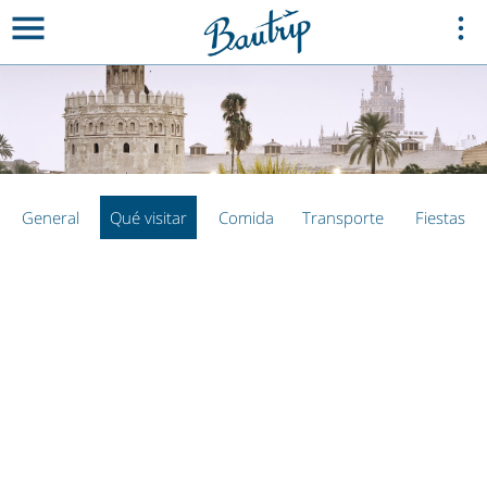
General
Qué visitar
Comida
Transporte
Fiestas