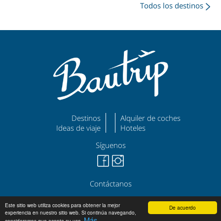
Todos los destinos
Destinos
Alquiler de coches
Ideas de viaje
Hoteles
Síguenos
Contáctanos
©
|
|
bautrip.com
Aviso Legal
Política de Privacidad
Este sitio web utiliza cookies para obtener la mejor
De acuerdo
experiencia en nuestro sitio web. Si continúa navegando,
Más
consideramos que acepta su uso.