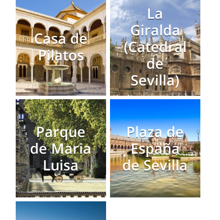
La
Giralda
Casa de
(Catedral
Pilatos
de
Sevilla)
Parque
Plaza de
de Maria
España
Luisa
de Sevilla