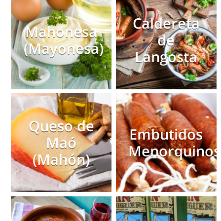
Caldereta
Mahonesa
de
(Mayonesa)
Langosta
Queso de
Embutidos
Maó
Menorquinos
(Mahón)