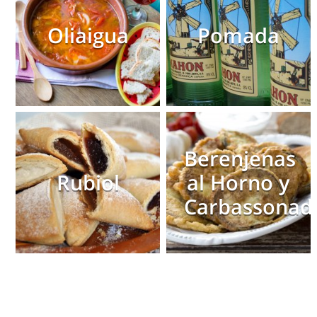
Oliaigua
Pomada
Berenjenas
Rubiol
al Horno y
Carbassonad