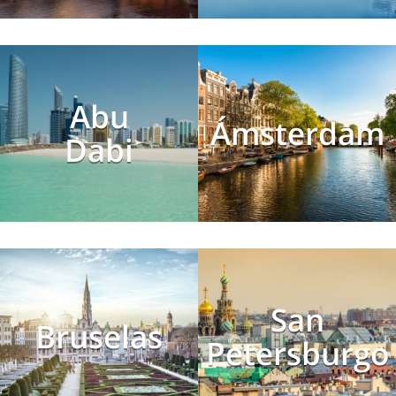
Abu
Ámsterdam
Dabi
San
Bruselas
Petersburgo