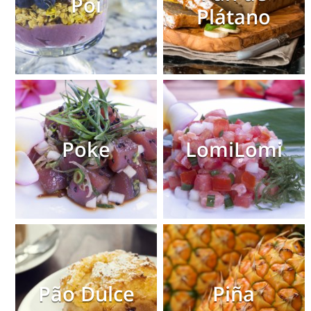
Poi
Plátano
Poke
LomiLomi
Pão Dulce
Piña