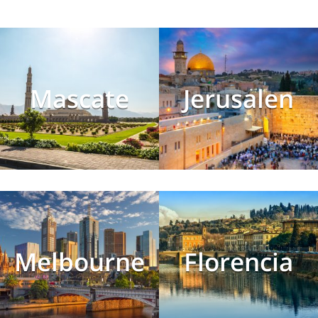
Mascate
Jerusalen
Melbourne
Florencia