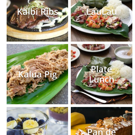
Kalbi Ribs
LauLau
Plate
Kalua Pig
Lunch
Pan de