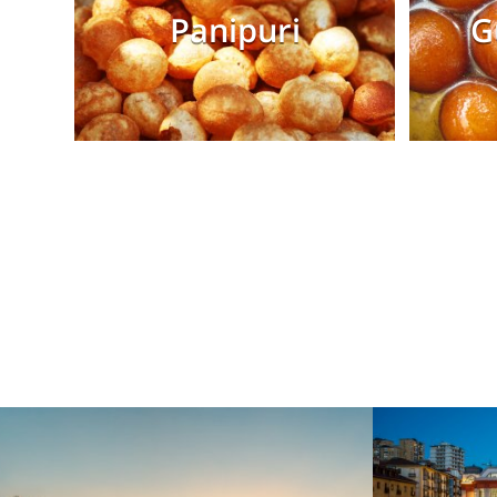
Panipuri
G