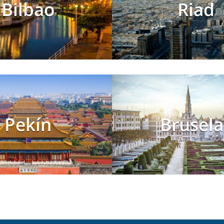
Bilbao
Riad
Pekín
Brusela