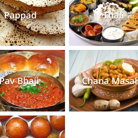
Pappad
Thali
Pav Bhaji
Chana Masa