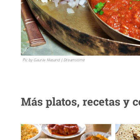
Pic by Gaurav Masand | Dreamstime
Más platos, recetas y