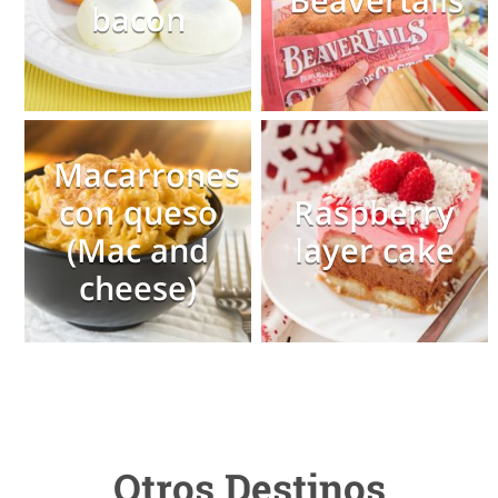
bacon
Macarrones
con queso
Raspberry
(Mac and
layer cake
cheese)
Otros Destinos