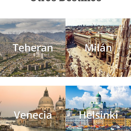
Teheran
Milán
Venecia
Helsinki