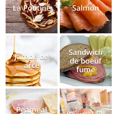
La Poutine
Salmón
Sandwich
Jarabe de
de boeuf
arce
fumé
Peameal
Beavertails