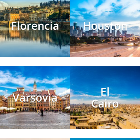
Florencia
Houston
El
Varsovia
Cairo