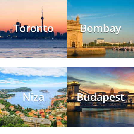
Toronto
Bombay
Niza
Budapest