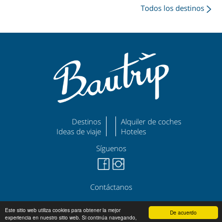
Todos los destinos
Destinos
Alquiler de coches
Ideas de viaje
Hoteles
Síguenos
Contáctanos
©
|
|
bautrip.com
Aviso Legal
Política de Privacidad
Este sitio web utiliza cookies para obtener la mejor
De acuerdo
experiencia en nuestro sitio web. Si continúa navegando,