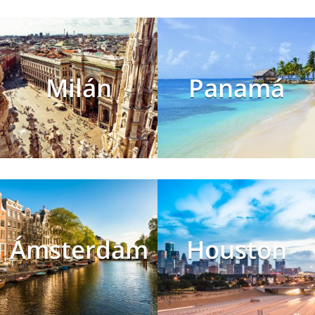
Milán
Panamá
Ámsterdam
Houston