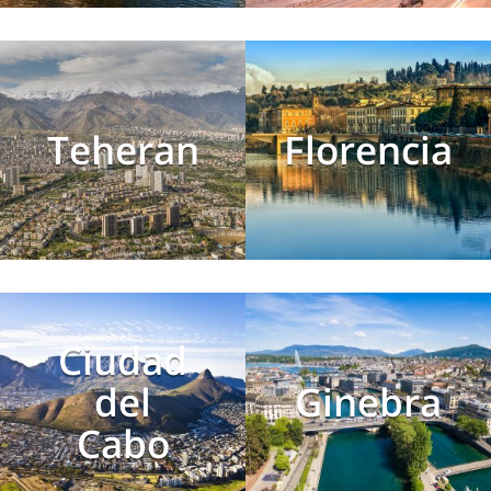
Teheran
Florencia
Ciudad
del
Ginebra
Cabo