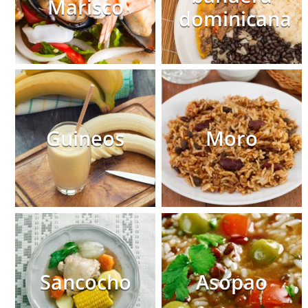
Marisco
dominicana
Guineos
Moro
Sancocho
Asopao