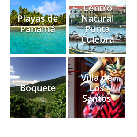
Centro
Playas de
Natural
Panamá
Punta
Culebra
Villa de
Boquete
Los
Santos