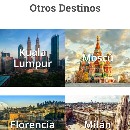
Otros Destinos
Kuala
Moscú
Lumpur
Florencia
Milán