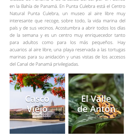
en la Bahía de Panamá. En Punta Culebra está el Centro
Natural Punta Culebra, un museo al aire libre muy
interesante que recoge, sobre todo, la vida marina del
país y de sus vecinos. Acostumbra a abrir todos los días
de la semana y es un centro muy enriquecedor tanto
para adultos como para los más pequeños. Hay
acuarios al aire libre, una playa reservada a las tortugas
marinas para su anidación y unas vistas de los accesos
del Canal de Panamá privilegiadas.
Casco
El Valle
Viejo
de Antón