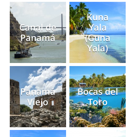
Kuna
Canal de
Yala
Panamá
(Guna
Yala)
Panamá
Bocas del
Viejo
Toro