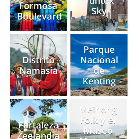
Tuntex
Formosa
Sky
Boulevard
Parque
Distrito
Nacional
Namasia
de
Kenting
Meinong
Folk y el
Fortaleza
Museo
Zeelandia