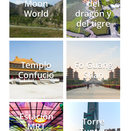
Moon
del
World
dragón y
del tigre
Templo
Fo Guang
Confucio
Shan
Estación
Torre
MRT