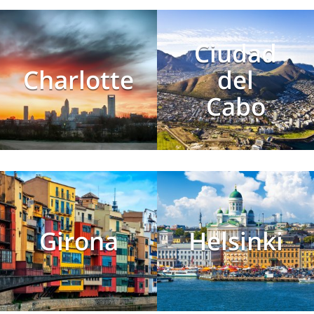
Ciudad
Charlotte
del
Cabo
Girona
Helsinki