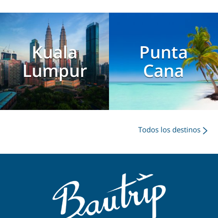
Kuala
Punta
Lumpur
Cana
Todos los destinos