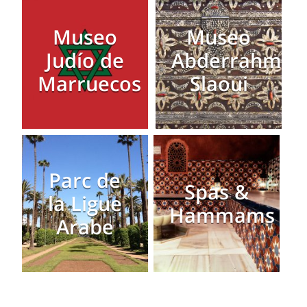
Museo
Museo
Judío de
Abderrahman
Marruecos
Slaoui
Parc de
Spas &
la Ligue
Hammams
Arabe