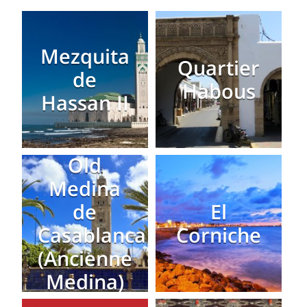
Mezquita
Quartier
de
Habous
Hassan II
Old
Medina
de
El
Casablanca
Corniche
(Ancienne
Medina)