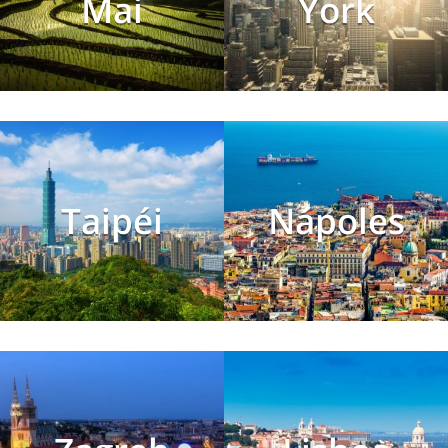
Mai
York
Taipéi
Nápoles