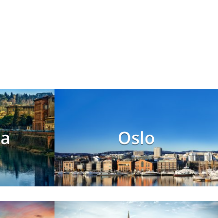
ia
Oslo