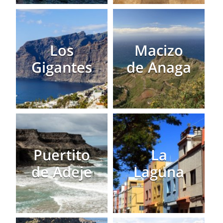
Los
Macizo
Gigantes
de Anaga
Puertito
La
de Adeje
Laguna