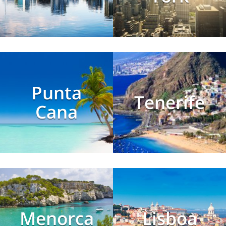
Punta
Tenerife
Cana
Menorca
Lisboa