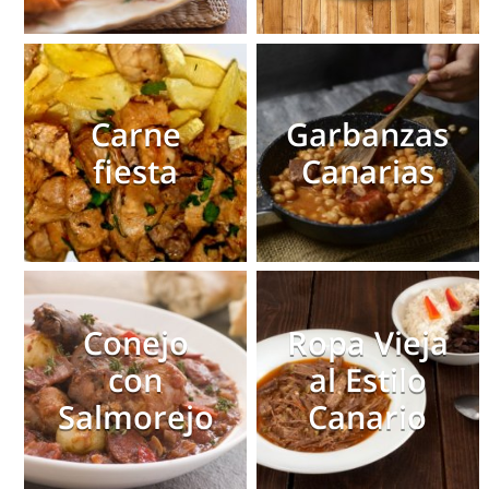
Carne
Garbanzas
fiesta
Canarias
Conejo
Ropa Vieja
con
al Estilo
Salmorejo
Canario