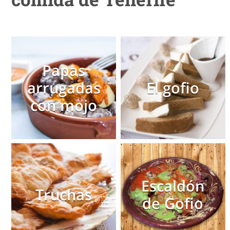
Papas
arrugadas
El gofio
con mojo
Escaldón
Truchas
de Gofio