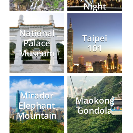
Night
Market
National
Taipei
Palace
101
Museum
Mirador
Maokong
Elephant
Gondola
Mountain