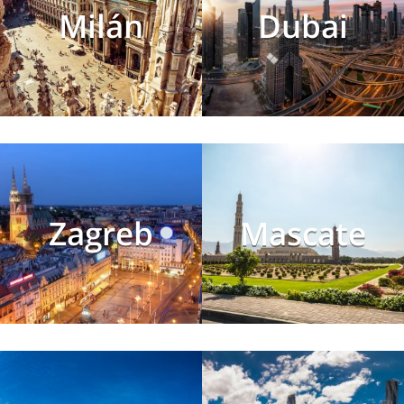
Milán
Dubai
Zagreb
Mascate