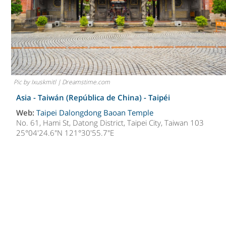
Pic by Ixuskmitl | Dreamstime.com
Asia - Taiwán (República de China) -
Taipéi
Web:
Taipei Dalongdong Baoan Temple
No. 61, Hami St, Datong District, Taipei City, Taiwan 103
25°04'24.6"N 121°30'55.7"E