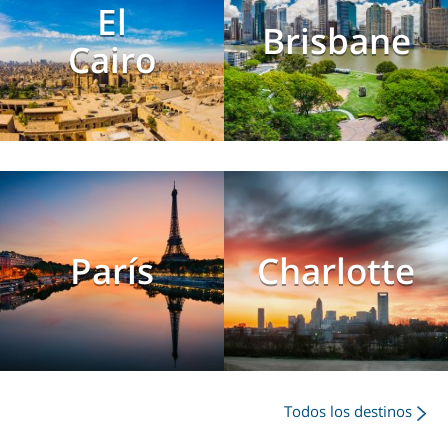
El
Brisbane
Cairo
París
Charlotte
Todos los destinos