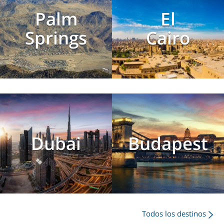
Palm
El
Springs
Cairo
Dubai
Budapest
Todos los destinos