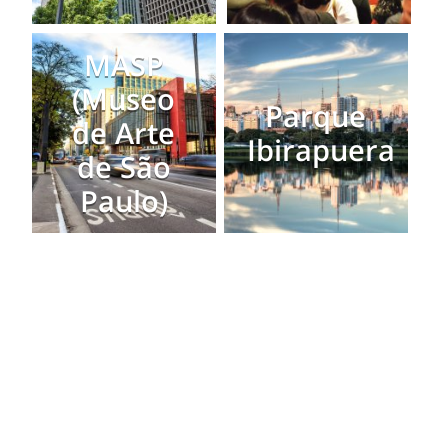
MASP
(Museo
Parque
de Arte
Ibirapuera
de São
Paulo)