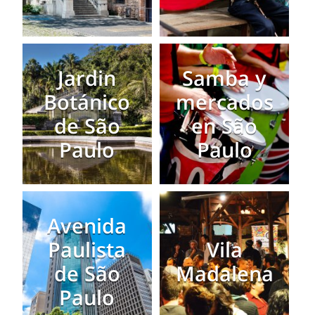
Jardin
Samba y
Botánico
mercados
de São
en São
Paulo
Paulo
Avenida
Paulista
Vila
de São
Madalena
Paulo