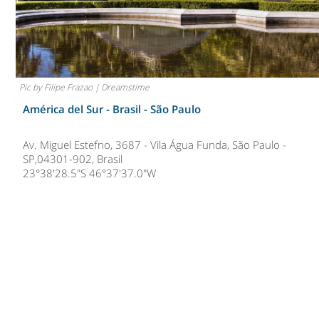
Pic by Filipe Frazao | Dreamstime
América del Sur - Brasil -
São Paulo
Av. Miguel Estefno, 3687 - Vila Água Funda, São Paulo -
SP,04301-902, Brasil
23°38'28.5"S 46°37'37.0"W