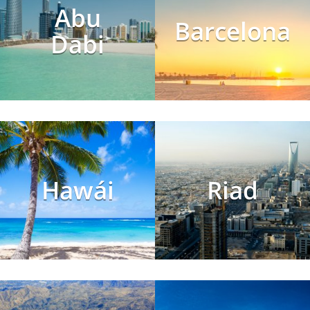
Abu
Barcelona
Dabi
Hawái
Riad