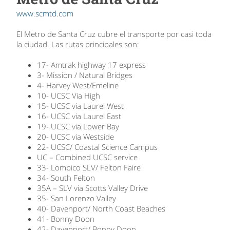
www.scmtd.com
El Metro de Santa Cruz cubre el transporte por casi toda
la ciudad. Las rutas principales son:
17- Amtrak highway 17 express
3- Mission / Natural Bridges
4- Harvey West/Emeline
10- UCSC Via High
15- UCSC via Laurel West
16- UCSC via Laurel East
19- UCSC via Lower Bay
20- UCSC via Westside
22- UCSC/ Coastal Science Campus
UC – Combined UCSC service
33- Lompico SLV/ Felton Faire
34- South Felton
35A – SLV via Scotts Valley Drive
35- San Lorenzo Valley
40- Davenport/ North Coast Beaches
41- Bonny Doon
42- Davenport/ Bonny Doon