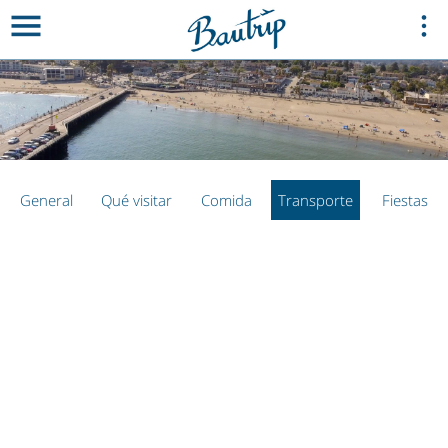
General
Qué visitar
Comida
Transporte
Fiestas