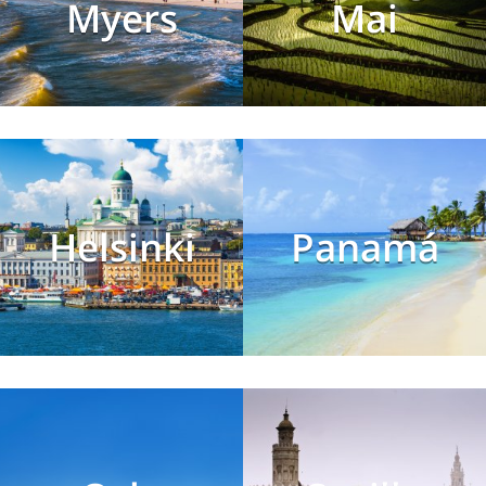
Myers
Mai
Helsinki
Panamá