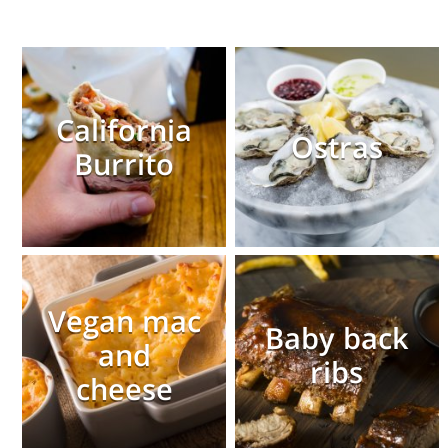
California
Ostras
Burrito
Vegan mac
Baby back
and
ribs
cheese