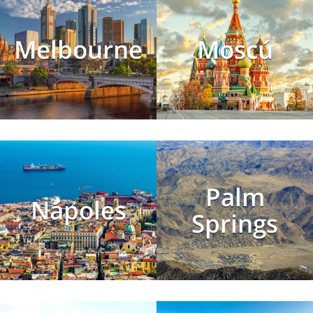
Melbourne
Moscú
Palm
Nápoles
Springs