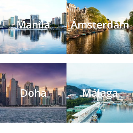
Manila
Ámsterdam
Doha
Málaga