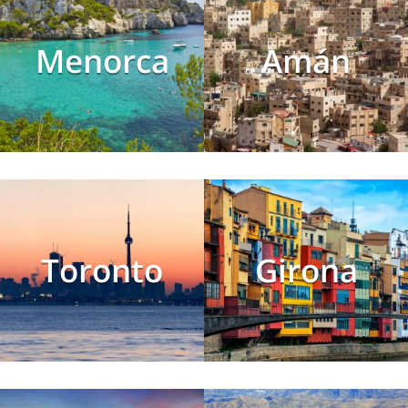
Menorca
Amán
Toronto
Girona