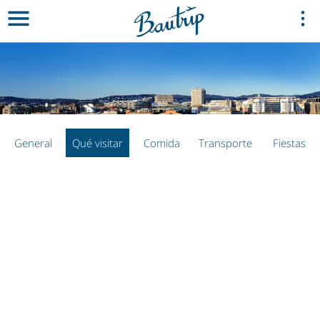
General
Qué visitar
Comida
Transporte
Fiestas