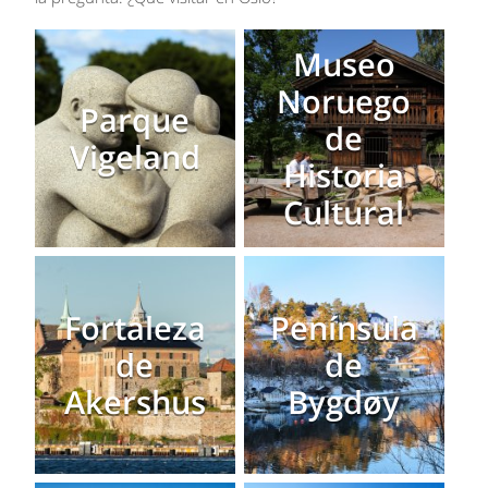
Museo
Noruego
Parque
de
Vigeland
Historia
Cultural
Fortaleza
Península
de
de
Akershus
Bygdøy