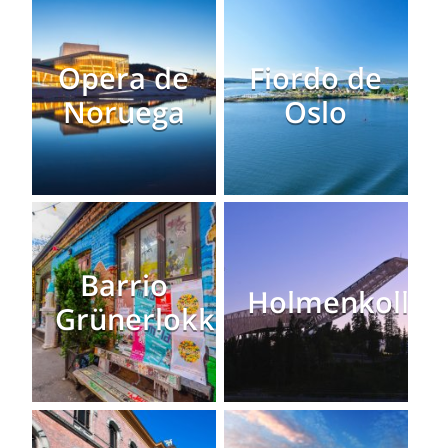
Opera de
Fiordo de
Noruega
Oslo
Barrio
Holmenkollen
Grünerlokka