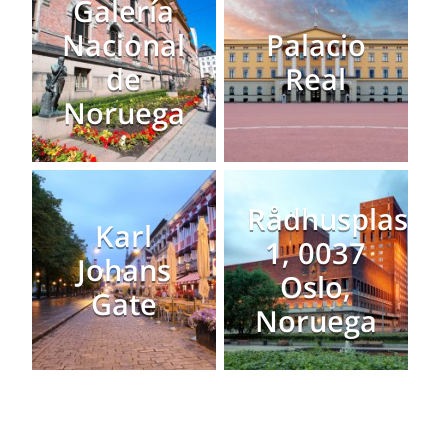
Galería
Nacional
Palacio
de
Real
Noruega
Rådhusplasse
Karl
1, 0037
Johans
Oslo,
Gate
Noruega