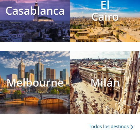
El
Casablanca
Cairo
Melbourne
Milán
Todos los destinos