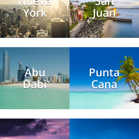
Nueva
San
York
Juan
Abu
Punta
Dabi
Cana