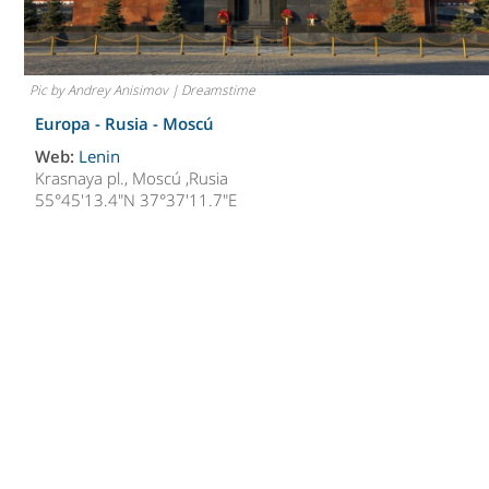
Pic by Andrey Anisimov | Dreamstime
Europa - Rusia -
Moscú
Web:
Lenin
Krasnaya pl., Moscú ,Rusia
55°45'13.4"N 37°37'11.7"E