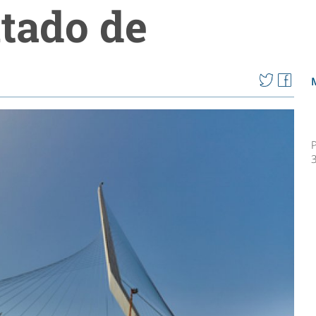
ntado de
P