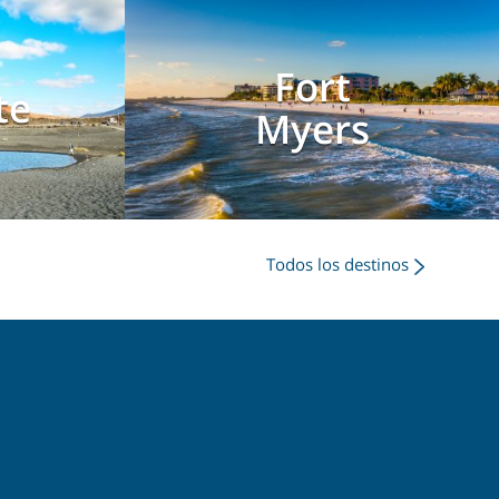
Fort
te
Myers
Todos los destinos