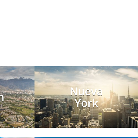
Nueva
n
York