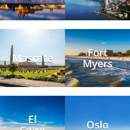
Fort
Mascate
Myers
El
Oslo