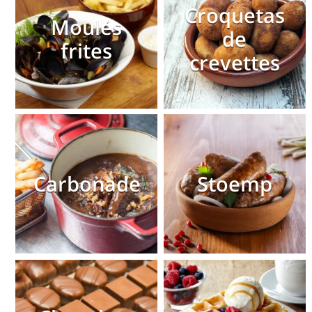
Croquetas
Moules
de
frites
crevettes
Carbonade
Stoemp