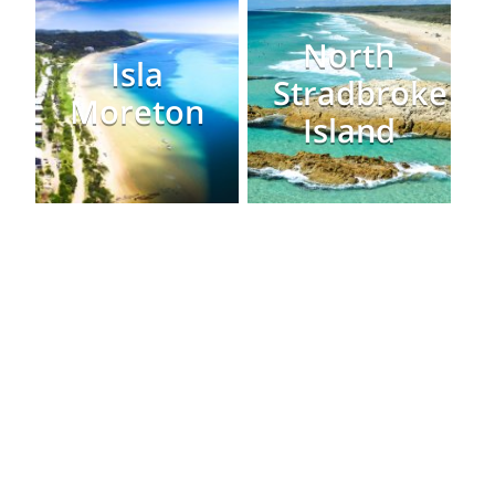
North
Isla
Stradbroke
Moreton
Island