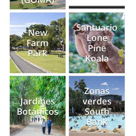
Santuario
New
Lone
Farm
Pine
Park
Koala
Zonas
Jardines
verdes
Botánicos
South
Bank