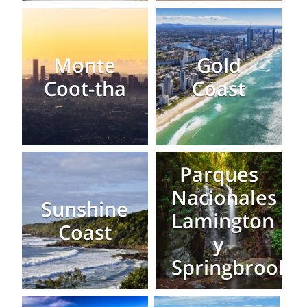
Monte
Gold
Coot-tha
Coast
Parques
Nacionales
Sunshine
Lamington
Coast
y
Springbrook