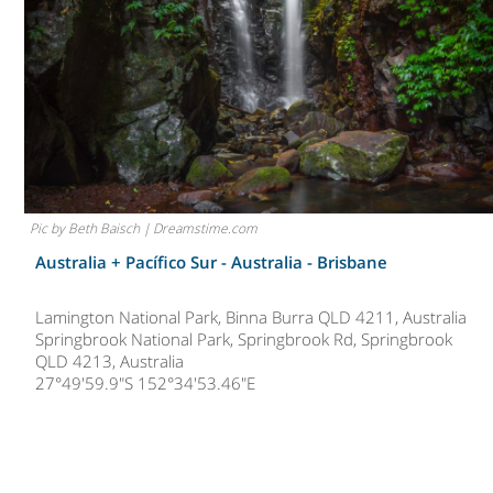
Pic by Beth Baisch | Dreamstime.com
Australia + Pacífico Sur - Australia -
Brisbane
Lamington National Park, Binna Burra QLD 4211, Australia
Springbrook National Park, Springbrook Rd, Springbrook
QLD 4213, Australia
27°49'59.9"S 152°34'53.46"E