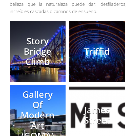
belleza que la naturaleza puede dar: desfiladeros,
increíbles cascadas o caminos de ensueño.
Story
Bridge
Triffid
Climb
Gallery
Of
James
Modern
Street
Art
(GOMA)