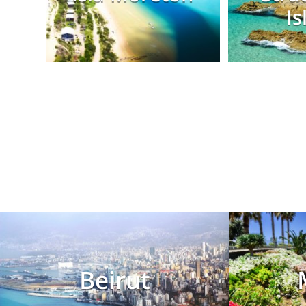
Is
Beirut