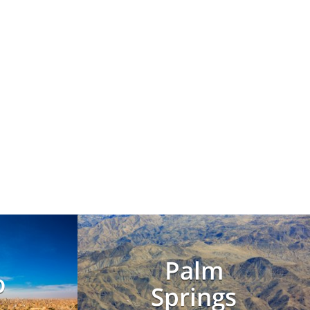
Palm
o
Springs