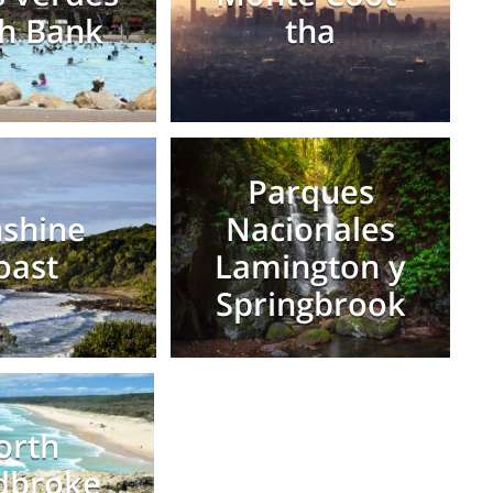
h Bank
tha
Parques
shine
Nacionales
oast
Lamington y
Springbrook
orth
dbroke