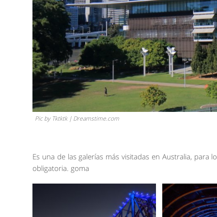
Pic by Tktktk | Dreamstime.com
Es una de las galerías más visitadas en Australia, para 
obligatoria. goma