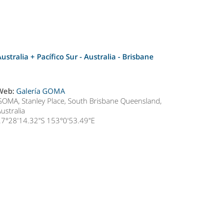
Australia + Pacífico Sur - Australia -
Brisbane
Web:
Galería GOMA
GOMA, Stanley Place, South Brisbane Queensland,
ustralia
27°28'14.32"S 153°0'53.49"E