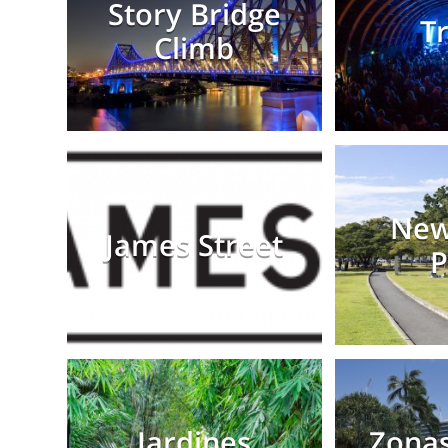
Story Bridge
Tr
Climb
New
James Street
P
Jardines
Zonas