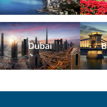
Dubai
B