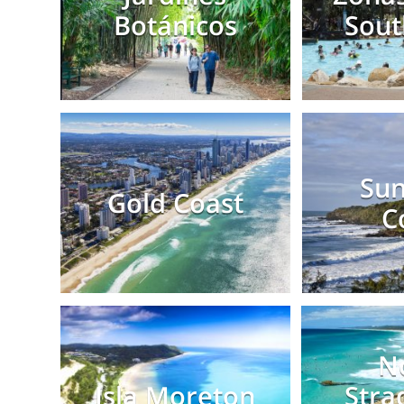
Botánicos
Sout
Sun
Gold Coast
C
N
Isla Moreton
Stra