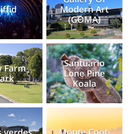
iffid
Modern Art
(GOMA)
Santuario
 Farm
Lone Pine
ark
Koala
 verdes
Monte Coot-