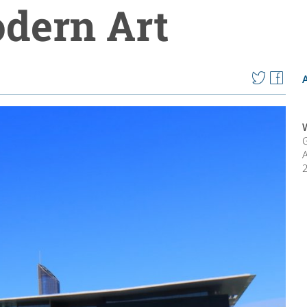
odern Art
A