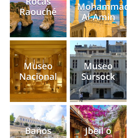
Rocas
Mohammad
Raouché
Al-Amin
Museo
Museo
Nacional
Sursock
Baños
Jbeil o