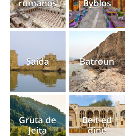
romanos
Byblos
Saida
Batroun
Gruta de
Beit ed
Jeita
dine