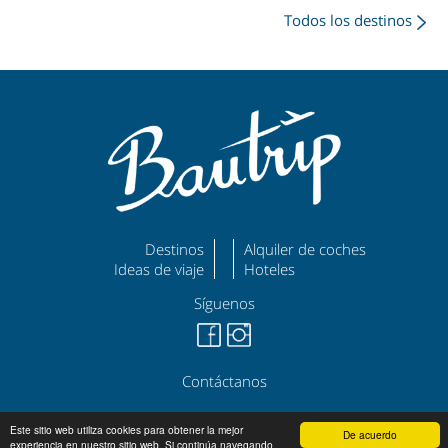
Todos los destinos
Destinos
Alquiler de coches
Ideas de viaje
Hoteles
Síguenos
Contáctanos
©
|
|
bautrip.com
Aviso Legal
Política de Privacidad
Este sitio web utiliza cookies para obtener la mejor
De acuerdo
experiencia en nuestro sitio web. Si continúa navegando,