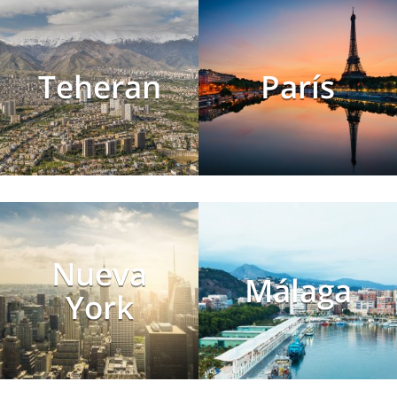
Teheran
París
Nueva
Málaga
York