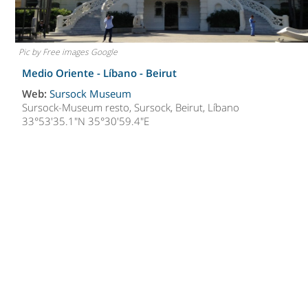
Pic by Free images Google
Medio Oriente - Líbano -
Beirut
Web:
Sursock Museum
Sursock-Museum resto, Sursock, Beirut, Líbano
33°53'35.1"N 35°30'59.4"E