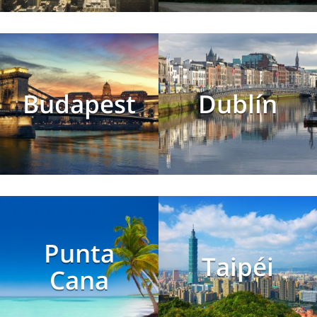
Budapest
Dublín
Punta
Taipéi
Cana