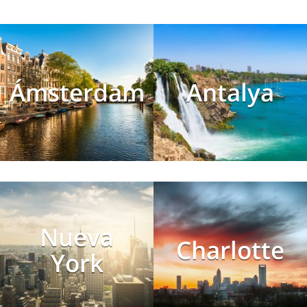
Ámsterdam
Antalya
Nueva
Charlotte
York