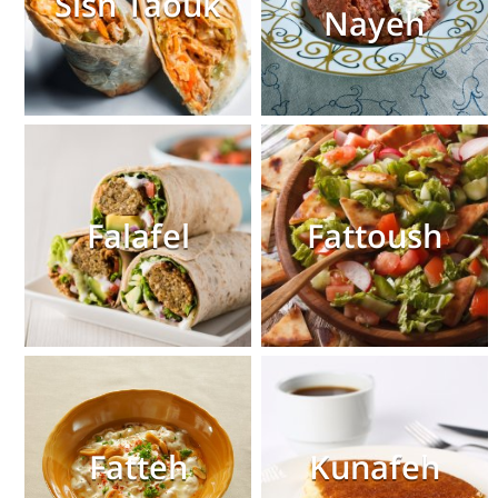
Sish Taouk
Nayeh
Falafel
Fattoush
Fatteh
Kunafeh