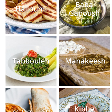
Baba
Halloumi
Ganoush
Tabbouleh
Manakeesh
Kibbe