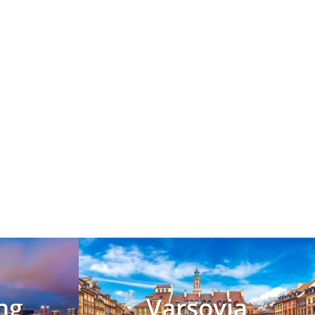
ng
Varsovia