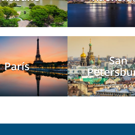
San
París
Petersbu