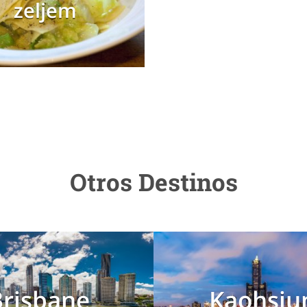
zeljem
Otros Destinos
Brisbane
Kaohsiu