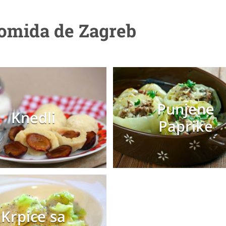
comida de Zagreb
Punjene
Knedli
Paprike
Krpice sa