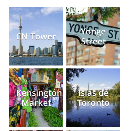
Yonge
CN Tower
Street
Kensington
Islas de
Market
Toronto