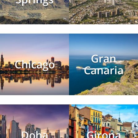
Gran
Chicago
Canaria
Doha
Girona