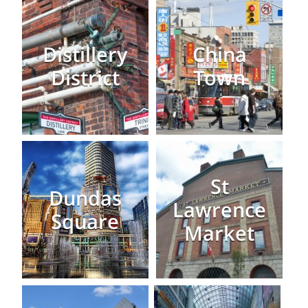
Distillery
China
District
Town
St
Dundas
Lawrence
Square
Market