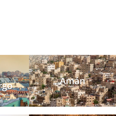
Amán
rgo