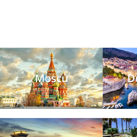
Moscú
D