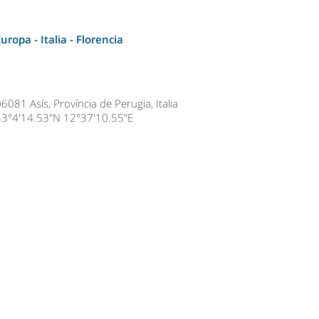
Europa - Italia -
Florencia
6081 Asís, Província de Perugia, Italia
43°4'14.53"N 12°37'10.55"E