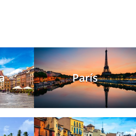
a
París