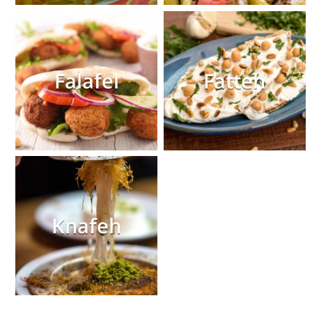
Falafel
Fatteh
Knafeh