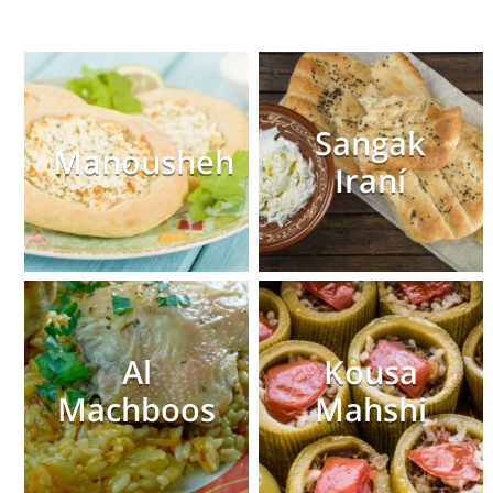
Sangak
Manousheh
Iraní
Al
Kousa
Machboos
Mahshi