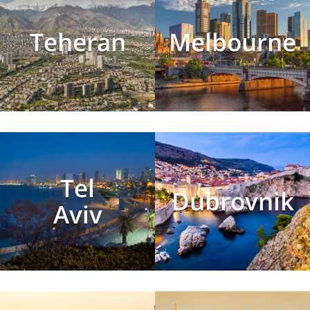
Teheran
Melbourne
Tel
Dubrovnik
Aviv