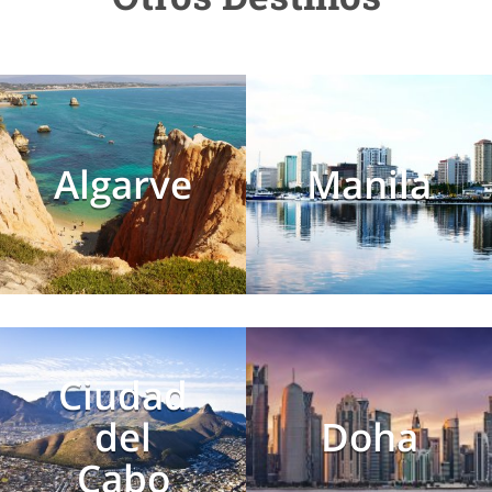
Algarve
Manila
Ciudad
del
Doha
Cabo