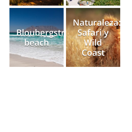
Naturaleza:
Bloubergstrand
Safari y
beach
Wild
Coast