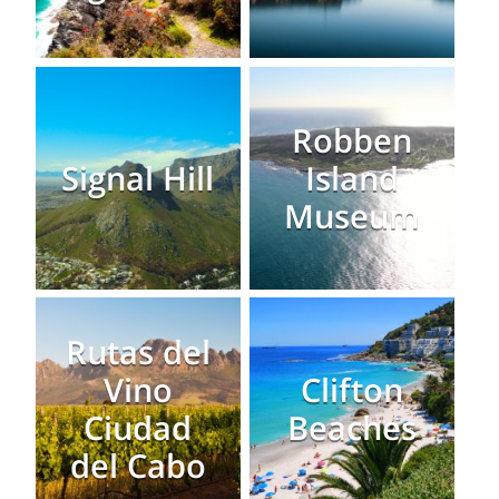
Robben
Signal Hill
Island
Museum
Rutas del
Vino
Clifton
Ciudad
Beaches
del Cabo