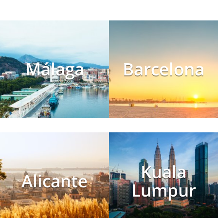
Málaga
Barcelona
Kuala
Alicante
Lumpur