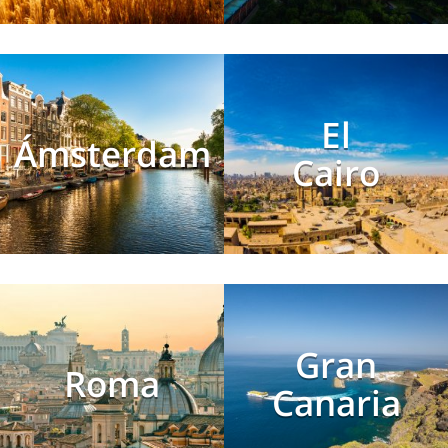
El
Ámsterdam
Cairo
Gran
Roma
Canaria