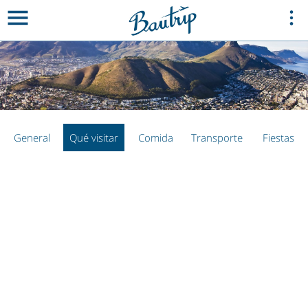
General
Qué visitar
Comida
Transporte
Fiestas