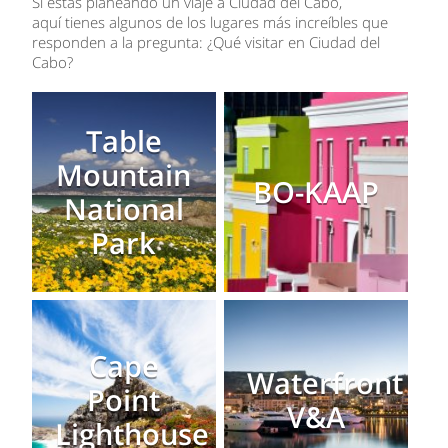
Si estás planeando un viaje a Ciudad del Cabo,
aquí tienes algunos de los lugares más increíbles que
responden a la pregunta: ¿Qué visitar en Ciudad del
Cabo?
Table
Mountain
BO-KAAP
National
Park
Cape
Waterfront
Point
V&A
Lighthouse