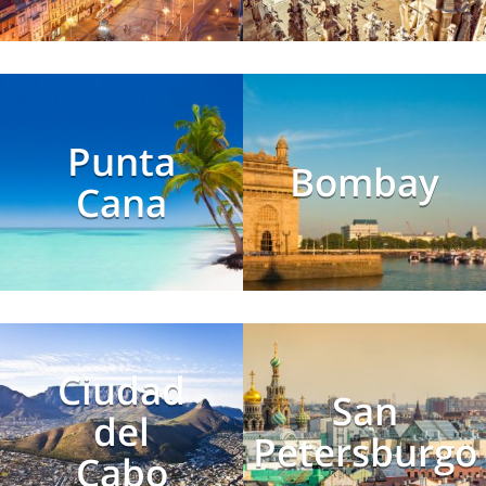
Punta
Bombay
Cana
Ciudad
San
del
Petersburgo
Cabo