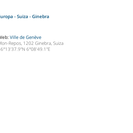
Europa - Suiza -
Ginebra
Web:
Ville de Genève
Mon-Repos, 1202 Ginebra, Suiza
46°13'37.9"N 6°08'49.1"E