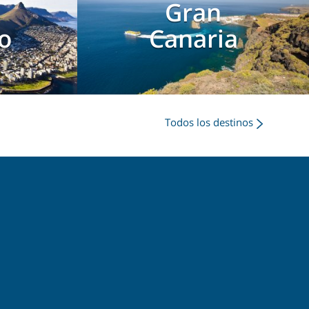
d
Gran
o
Canaria
Todos los destinos